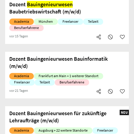
Dozent
Bauingenieurwesen
Baubetriebswirtschaft (m/w/d)
Academia
München
Freelancer
Teilzeit
Berufserfahrene
vor 15 Tagen
Dozent Bauingenieurwesen Bauinformatik
(m/w/d)
Academia
Frankfurt am Main + 1 weiterer Standort
Freelancer
Teilzeit
Berufserfahrene
vor 21 Tagen
Dozent Bauingenieurwesen für zukünftige
NEU
Lehraufträge (m/w/d)
Academia
Augsburg + 22 weitere Standorte
Freelancer