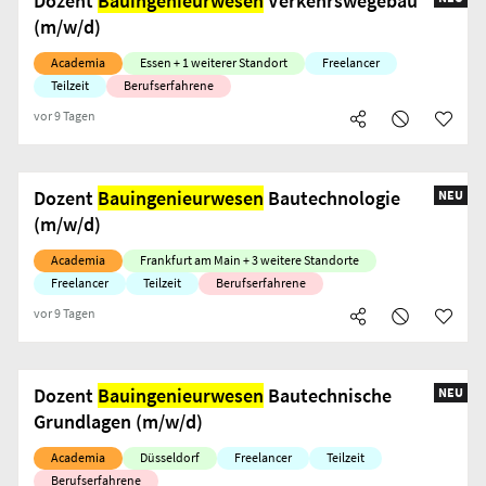
Dozent
Bauingenieurwesen
Verkehrswegebau
(m/w/d)
Academia
Essen + 1 weiterer Standort
Freelancer
Teilzeit
Berufserfahrene
vor 9 Tagen
Dozent
Bauingenieurwesen
Bautechnologie
NEU
(m/w/d)
Academia
Frankfurt am Main + 3 weitere Standorte
Freelancer
Teilzeit
Berufserfahrene
vor 9 Tagen
Dozent
Bauingenieurwesen
Bautechnische
NEU
Grundlagen (m/w/d)
Academia
Düsseldorf
Freelancer
Teilzeit
Berufserfahrene