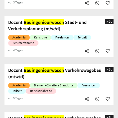
vor 3 Tagen
Dozent
Bauingenieurwesen
Stadt- und
NEU
Verkehrsplanung (m/w/d)
Academia
Karlsruhe
Freelancer
Teilzeit
Berufserfahrene
vor 4 Tagen
Dozent
Bauingenieurwesen
Verkehrswegebau
NEU
(m/w/d)
Academia
Bremen + 2 weitere Standorte
Freelancer
Teilzeit
Berufserfahrene
vor 5 Tagen
NEU