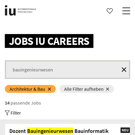
Search status updates
JOBS IU CAREERS
Search for jobs
Architektur & Bau
Alle Filter aufheben
14
passende Jobs
Filter
Dozent
Bauingenieurwesen
Bauinformatik
NEU