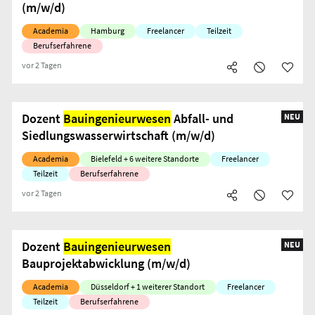
(m/w/d)
Academia
Hamburg
Freelancer
Teilzeit
Berufserfahrene
vor 2 Tagen
Dozent
Bauingenieurwesen
Abfall- und
NEU
Siedlungswasserwirtschaft (m/w/d)
Academia
Bielefeld + 6 weitere Standorte
Freelancer
Teilzeit
Berufserfahrene
vor 2 Tagen
Dozent
Bauingenieurwesen
NEU
Bauprojektabwicklung (m/w/d)
Academia
Düsseldorf + 1 weiterer Standort
Freelancer
Teilzeit
Berufserfahrene