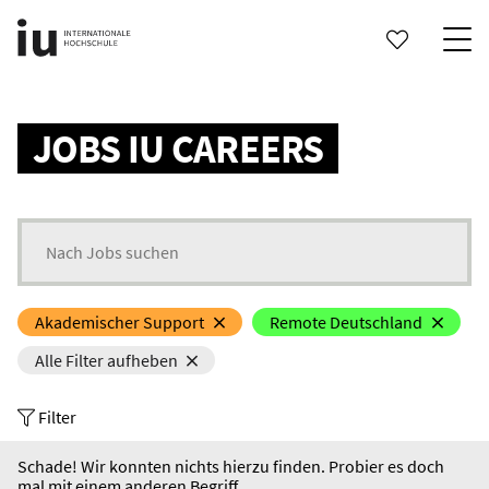
Search status updates
JOBS IU CAREERS
Search for jobs
Akademischer Support
Remote Deutschland
Alle Filter aufheben
Filter
Schade! Wir konnten nichts hierzu finden. Probier es doch
mal mit einem anderen Begriff.