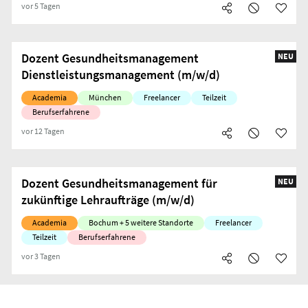
vor 5 Tagen
Dozent Gesundheitsmanagement
NEU
Dienstleistungsmanagement (m/w/d)
Academia
München
Freelancer
Teilzeit
Berufserfahrene
vor 12 Tagen
Dozent Gesundheitsmanagement für
NEU
zukünftige Lehraufträge (m/w/d)
Academia
Bochum + 5 weitere Standorte
Freelancer
Teilzeit
Berufserfahrene
vor 3 Tagen