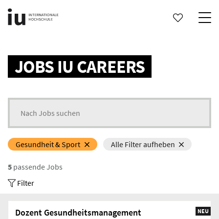
Search status updates
JOBS IU CAREERS
Search for jobs
Gesundheit & Sport
Alle Filter aufheben
5
passende Jobs
Filter
Dozent Gesundheitsmanagement
NEU