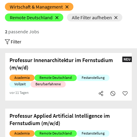
Wirtschaft & Management
Remote Deutschland
Alle Filter aufheben
2
passende Jobs
Filter
Professur Innenarchitektur im Fernstudium
NEU
(m/w/d)
Academia
Remote Deutschland
Festanstellung
Vollzeit
Berufserfahrene
vor 11 Tagen
Professur Applied Artificial Intelligence im
Fernstudium (m/w/d)
Academia
Remote Deutschland
Festanstellung