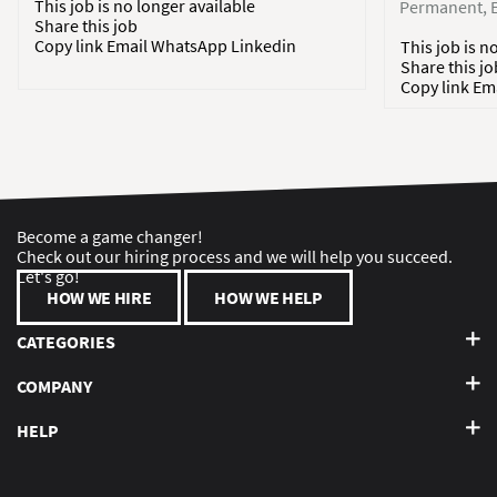
This job is no longer available
Permanent
Share this job
Copy link
Email
WhatsApp
Linkedin
This job is n
Share this jo
Copy link
Em
Become a game changer!
Check out our hiring process and we will help you succeed.
Let's go!
HOW WE HIRE
HOW WE HELP
CATEGORIES
COMPANY
HELP