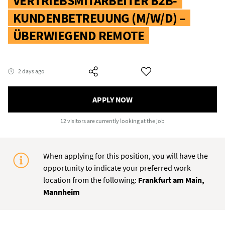
VERTRIEBSMITARBEITER B2B-
KUNDENBETREUUNG (M/W/D) –
ÜBERWIEGEND REMOTE
2 days ago
APPLY NOW
12 visitors
are currently looking at the job
When applying for this position, you will have the
opportunity to indicate your preferred work
location from the following:
Frankfurt am Main,
Mannheim