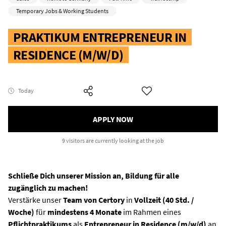
Temporary Jobs & Working Students
PRAKTIKUM ENTREPRENEUR IN
RESIDENCE (M/W/D)
Today
APPLY NOW
9 visitors
are currently looking at the job
Schließe Dich unserer Mission an, Bildung für alle
zugänglich zu machen!
Verstärke unser
Team von Certory
in
Vollzeit (40 Std. /
Woche)
für
mindestens 4 Monate
im Rahmen eines
Pflichtpraktikums
als
Entrepreneur in Residence
(m/w/d)
an