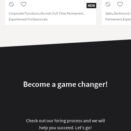
NEW
Corporate Functions
Munich
Full Time
Permanent
Sales
Dortmund +
Experienced Professionals
Permanent
Exper
Become a game changer!
Check out our hiring process and we will
help you succeed. Let's go!