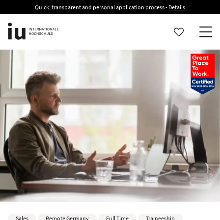
Quick, transparent and personal application process -
Details
Sales
Remote Germany
Full Time
Traineeship