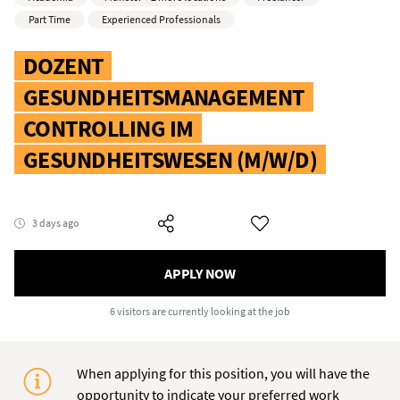
Part Time
Experienced Professionals
DOZENT
GESUNDHEITSMANAGEMENT
CONTROLLING IM
GESUNDHEITSWESEN (M/W/D)
3 days ago
APPLY NOW
6 visitors
are currently looking at the job
When applying for this position, you will have the
opportunity to indicate your preferred work