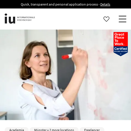
Quick, transparent and personal application process -
Details
Academia
Münster + 2 more locations
Freelancer