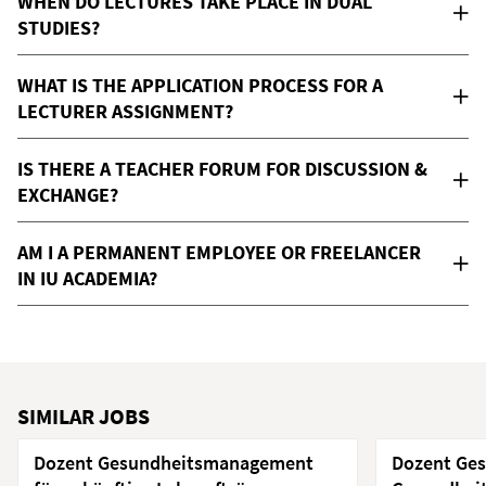
WHEN DO LECTURES TAKE PLACE IN DUAL
STUDIES?
WHAT IS THE APPLICATION PROCESS FOR A
LECTURER ASSIGNMENT?
IS THERE A TEACHER FORUM FOR DISCUSSION &
EXCHANGE?
AM I A PERMANENT EMPLOYEE OR FREELANCER
IN IU ACADEMIA?
SIMILAR JOBS
Dozent Gesundheitsmanagement
Dozent Ge