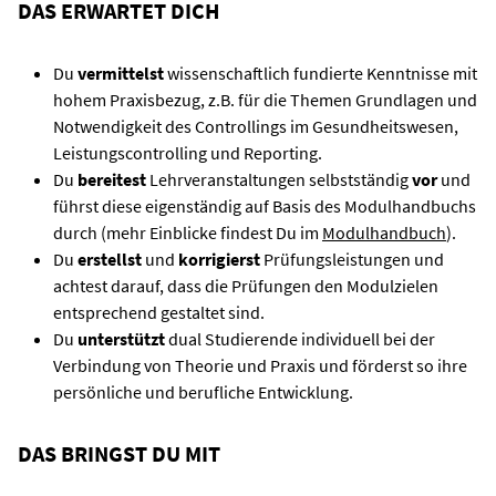
DAS ERWARTET DICH
Du
vermittelst
wissenschaftlich fundierte Kenntnisse mit
hohem Praxisbezug, z.B. für die Themen Grundlagen und
Notwendigkeit des Controllings im Gesundheitswesen,
Leistungscontrolling und Reporting.
Du
bereitest
Lehrveranstaltungen selbstständig
vor
und
führst diese eigenständig auf Basis des Modulhandbuchs
durch (mehr Einblicke findest Du im
Modulhandbuch
).
Du
erstellst
und
korrigierst
Prüfungsleistungen und
achtest darauf, dass die Prüfungen den Modulzielen
entsprechend gestaltet sind.
Du
unterstützt
dual Studierende individuell bei der
Verbindung von Theorie und Praxis und förderst so ihre
persönliche und berufliche Entwicklung.
DAS BRINGST DU MIT