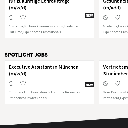
für zukünftige Lehraufträge
Gesundhei
(m/w/d)
(m/w/d)
NEW
Academia
Bochum + 5 more locations
Freelancer
Academia
Essen 
Part Time
Experienced Professionals
Experienced Prof
SPOTLIGHT JOBS
Executive Assistant in München
Vertriebsm
(m/w/d)
Studienber
NEW
Corporate Functions
Munich
Full Time
Permanent
Sales
Dortmund +
Experienced Professionals
Permanent
Exper