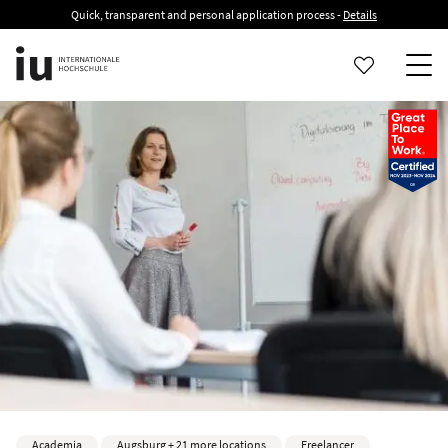
Quick, transparent and personal application process -
Details
Academia
Augsburg + 21 more locations
Freelancer