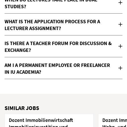
STUDIES?
WHAT IS THE APPLICATION PROCESS FOR A
LECTURER ASSIGNMENT?
IS THERE A TEACHER FORUM FOR DISCUSSION &
EXCHANGE?
AM I A PERMANENT EMPLOYEE OR FREELANCER
IN IU ACADEMIA?
SIMILAR JOBS
Dozent Immobilienwirtschaft
Dozent Im
Immobilieninvestition und -
Wohn- und