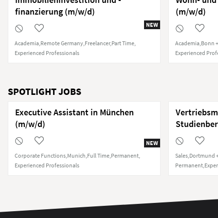
finanzierung (m/w/d)
(m/w/d)
NEW
Academia
Remote Germany
Freelancer
Part Time
Academia
Bonn +
Experienced Professionals
Experienced Prof
SPOTLIGHT JOBS
Executive Assistant in München
Vertriebsm
(m/w/d)
Studienber
NEW
Corporate Functions
Munich
Full Time
Permanent
Sales
Dortmund +
Experienced Professionals
Permanent
Exper