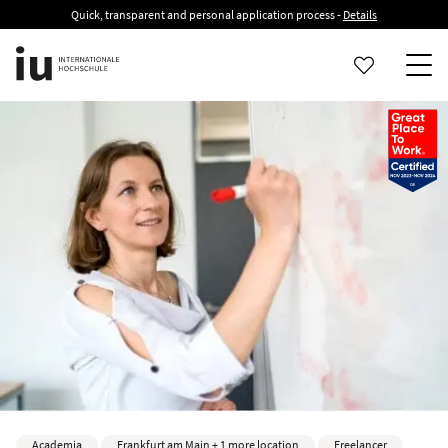
Quick, transparent and personal application process -
Details
Academia
Frankfurt am Main + 1 more location
Freelancer