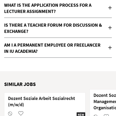
WHAT IS THE APPLICATION PROCESS FOR A
LECTURER ASSIGNMENT?
IS THERE A TEACHER FORUM FOR DISCUSSION &
EXCHANGE?
AM I A PERMANENT EMPLOYEE OR FREELANCER
IN IU ACADEMIA?
SIMILAR JOBS
Dozent Soz
Dozent Soziale Arbeit Sozialrecht
Management
(m/w/d)
Organisati
NEW