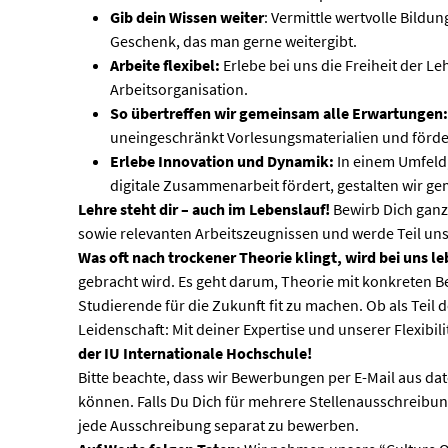
Gib dein Wissen weiter
: Vermittle wertvolle Bild
Geschenk, das man gerne weitergibt.
Arbeite flexibel:
Erlebe bei uns die Freiheit der Le
Arbeitsorganisation.
So übertreffen wir gemeinsam alle Erwartungen:
uneingeschränkt Vorlesungsmaterialien und förde
Erlebe Innovation und Dynamik:
In einem Umfeld,
digitale Zusammenarbeit fördert, gestalten wir g
Lehre steht dir – auch im Lebenslauf!
Bewirb Dich ganz
sowie relevanten Arbeitszeugnissen und werde Teil unse
Was oft nach trockener Theorie klingt, wird bei uns l
gebracht wird. Es geht darum, Theorie mit konkreten B
Studierende für die Zukunft fit zu machen. Ob als Tei
Leidenschaft: Mit deiner Expertise und unserer Flexibili
der IU Internationale Hochschule!
Bitte beachte, dass wir Bewerbungen per E-Mail aus d
können. Falls Du Dich für mehrere Stellenausschreibung
jede Ausschreibung separat zu bewerben.