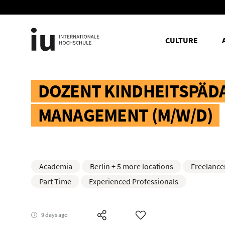
CULTURE
DOZENT KINDHEITSPÄD
MANAGEMENT (M/W/D)
Academia
Berlin + 5 more locations
Freelance
Part Time
Experienced Professionals
9 days ago