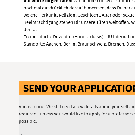
Auf Worte folgen Taten:
Wir nehmen unsere “Culture Of
nochmal ausdrücklich darauf hinweisen, dass Du herzl
welche Herkunft, Religion, Geschlecht, Alter oder sexue
Beeinträchtigung stehen Dir unsere Türen weit offen. Wi
der IU!
Freiberufliche Dozentur (Honorarbasis) – IU Internatio
Standorte: Aachen, Berlin, Braunschweig, Bremen, Düss
SEND YOUR APPLICATI
Almost done: We still need a few details about yourself and
required - unless you would like to apply for a professorsh
possible.