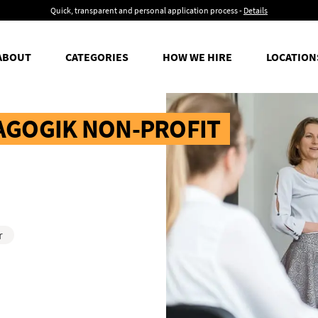
Quick, transparent and personal application process -
Details
ABOUT
CATEGORIES
HOW WE HIRE
LOCATION
AGOGIK NON-PROFIT
r