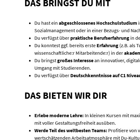
DAS BRINGST DU MIT
Du hast ein
abgeschlossenes Hochschulstudium
i
Sozialmanagement oder in einer Bezugs- und Nach
Du verfügst über
praktische Berufserfahrung
in d
Du konntest ggf. bereits erste
Erfahrung
(z.B. als 
wissenschaftliche:r Mitarbeitende:r) in der
akadem
Du bringst
großes Interesse
an innovativer, digit
Umgang mit Studierenden.
Du verfügst über
Deutschkenntnisse auf C1 Nivea
DAS BIETEN WIR DIR
Erlebe moderne Lehre:
In kleinen Kursen mit max
mit voller Gestaltungsfreiheit ausüben.
Werde Teil des weltbesten Teams:
Profitiere von 
wertschätzenden Arbeitsatmosphäre mit Du-Kultu