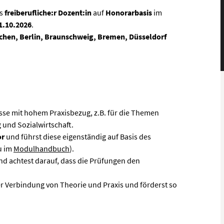
ls
freiberufliche:r Dozent:in
auf
Honorarbasis
im
1.10.2026
.
chen, Berlin, Braunschweig, Bremen, Düsseldorf
isse mit hohem Praxisbezug, z.B. für die Themen
und Sozialwirtschaft.
or
und führst diese eigenständig auf Basis des
u im
Modulhandbuch
).
d achtest darauf, dass die Prüfungen den
er Verbindung von Theorie und Praxis und förderst so