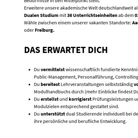
Bedürfnisse in den Mittelpunkt stellt.
Erweitere unsere akademische Welt deutschlandweit a
Dualen Studium
mit
36
Unterrichtseinheiten
ab dem
0
Wähle zwischen einem unserer vakanten Standorte:
Aa
oder
Freiburg.
DAS ERWARTET DICH
Du
vermittelst
wissenschaftlich fundierte Kenntn
Public-Management, Personalführung, Controlling 
Du
bereitest
Lehrveranstaltungen selbstständig
v
Modulhandbuchs durch (mehr Einblicke findest D
Du
erstellst
und
korrigierst
Prüfungsleistungen un
Modulzielen entsprechend gestaltet sind.
Du
unterstützt
dual Studierende individuell bei d
ihre persönliche und berufliche Entwicklung.