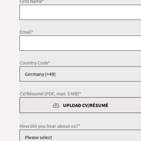
First Name*
Email*
Country Code*
CV/Résumé (PDF, max. 5 MB)*
UPLOAD CV/RÉSUMÉ
How did you hear about us?*