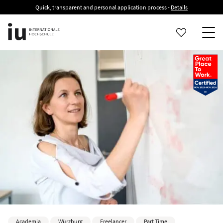
Quick, transparent and personal application process -
Details
Academia
Würzburg
Freelancer
Part Time