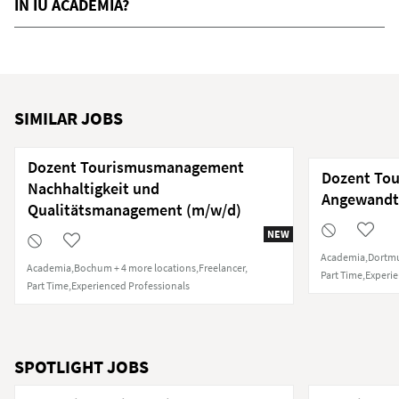
IN IU ACADEMIA?
SIMILAR JOBS
Dozent Tourismusmanagement
Dozent To
Nachhaltigkeit und
Angewandt
Qualitätsmanagement (m/w/d)
NEW
Academia
Dortmu
Academia
Bochum + 4 more locations
Freelancer
Part Time
Experie
Part Time
Experienced Professionals
SPOTLIGHT JOBS