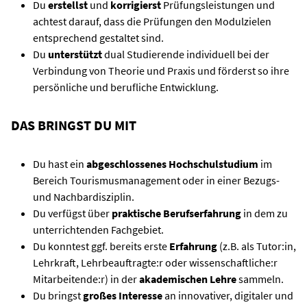
Du
erstellst
und
korrigierst
Prüfungsleistungen und
achtest darauf, dass die Prüfungen den Modulzielen
entsprechend gestaltet sind.
Du
unterstützt
dual Studierende individuell bei der
Verbindung von Theorie und Praxis und förderst so ihre
persönliche und berufliche Entwicklung.
DAS BRINGST DU MIT
Du hast ein
abgeschlossenes Hochschulstudium
im
Bereich Tourismusmanagement oder in einer Bezugs-
und Nachbardisziplin.
Du verfügst über
praktische Berufserfahrung
in dem zu
unterrichtenden Fachgebiet.
Du konntest ggf. bereits erste
Erfahrung
(z.B. als Tutor:in,
Lehrkraft, Lehrbeauftragte:r oder wissenschaftliche:r
Mitarbeitende:r) in der
akademischen Lehre
sammeln.
Du bringst
großes Interesse
an innovativer, digitaler und