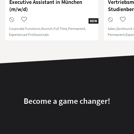
Executive Assistant in München
Vertriebsm
(m/w/d)
Studienber
NEW
Corporate Functions
Munich
Full Time
Permanent
Sales
Dortmund +
Experienced Professionals
Permanent
Exper
Become a game changer!