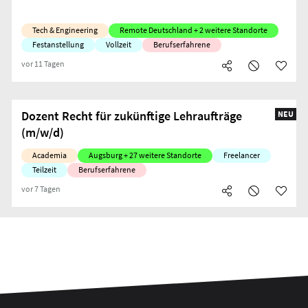
Tech & Engineering
Remote Deutschland + 2 weitere Standorte
Festanstellung
Vollzeit
Berufserfahrene
vor 11 Tagen
Dozent Recht für zukünftige Lehraufträge
NEU
(m/w/d)
Academia
Augsburg + 27 weitere Standorte
Freelancer
Teilzeit
Berufserfahrene
vor 7 Tagen