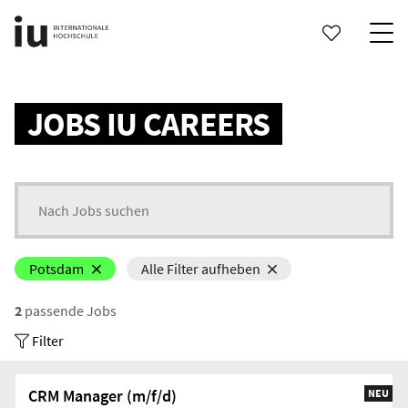
Search status updates
JOBS IU CAREERS
Search for jobs
Potsdam
Alle Filter aufheben
2
passende Jobs
Filter
CRM Manager (m/f/d)
NEU