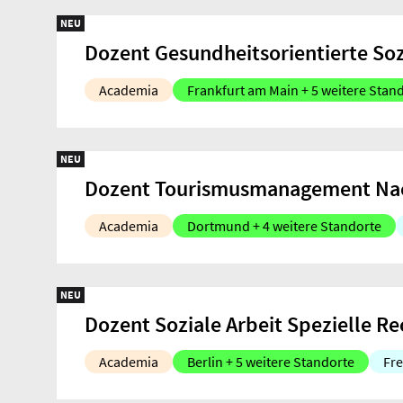
NEU
Dozent Gesundheitsorientierte Soz
Academia
Frankfurt am Main + 5 weitere Stan
NEU
Dozent Tourismusmanagement Nac
Academia
Dortmund + 4 weitere Standorte
NEU
Dozent Soziale Arbeit Spezielle R
Academia
Berlin + 5 weitere Standorte
Fre