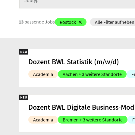
Jobtyp
13
passende Jobs
Rostock
Alle Filter aufheben
NEU
Dozent BWL Statistik (m/w/d)
Academia
Aachen + 3 weitere Standorte
F
NEU
Dozent BWL Digitale Business-Mod
Academia
Bremen + 3 weitere Standorte
F