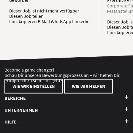
Beworben
Executive As
Corporate Fu
Dieser Job ist nicht mehr verfügbar
Festanstellu
Diesen Job teilen
Link kopieren
E-Mail
WhatsApp
Linkedin
Dieser Job i
Diesen Job t
Link kopier
Become a game changer!
Schau Dir unseren Bewerbungsprozess an – wir helfen Dir,
erfolgreich zu sein. Los geht’s!
WIE WIR EINSTELLEN
WIE WIR HELFEN
BEREICHE
UNTERNEHMEN
HILFE