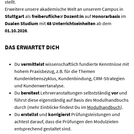
stellt.
Erweitere unsere akademische Welt an unserem Campus in
Stuttgart
als
freiberufliche:r Dozent:in
auf
Honorarbasis
im
Dualen Studium
mit
48 Unterrichtseinheiten
ab dem
01.10.2026
.
DAS ERWARTET DICH
Du
vermittelst
wissenschaftlich fundierte Kenntnisse mit
hohem Praxisbezug, z.B. für die Themen
Kundenlebenszyklus, Kundenbindung, CRM-Strategien
und Kundenwertanalyse.
Du
bereitest
Lehrveranstaltungen selbstständig
vor
und
führst diese eigenständig auf Basis des Modulhandbuchs
durch (mehr Einblicke findest Du im
Modulhandbuch
).
Du
erstellst
und
korrigierst
Prüfungsleistungen und
achtest darauf, dass die Prüfungen den Modulzielen
entsprechend gestaltet sind.