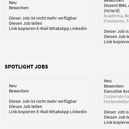
Beworben
Neu
Dozent BWL 
Beworben
(m/w/d)
Academia
Bo
Dieser Job ist nicht mehr verfügbar
Freelancer
T
Diesen Job teilen
Link kopieren
E-Mail
WhatsApp
Linkedin
Dieser Job i
Diesen Job t
Link kopier
SPOTLIGHT JOBS
Neu
Neu
Beworben
Beworben
Executive As
Corporate Fu
Dieser Job ist nicht mehr verfügbar
Festanstellu
Diesen Job teilen
Link kopieren
E-Mail
WhatsApp
Linkedin
Dieser Job i
Diesen Job t
Link kopier