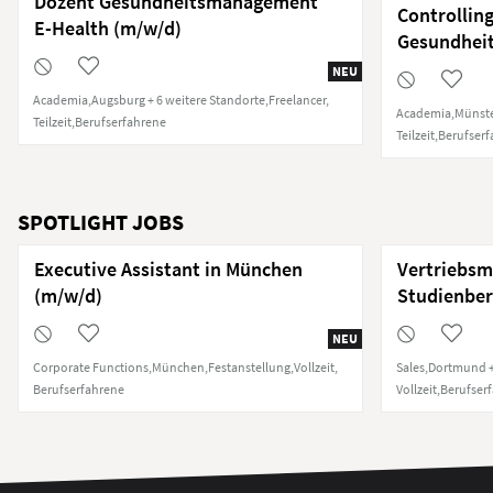
Dozent Gesundheitsmanagement
Controllin
E-Health (m/w/d)
Gesundhei
NEU
Academia
Augsburg + 6 weitere Standorte
Freelancer
Academia
Münste
Teilzeit
Berufserfahrene
Teilzeit
Berufserf
SPOTLIGHT JOBS
Executive Assistant in München
Vertriebsm
(m/w/d)
Studienber
NEU
Corporate Functions
München
Festanstellung
Vollzeit
Sales
Dortmund +
Berufserfahrene
Vollzeit
Berufser