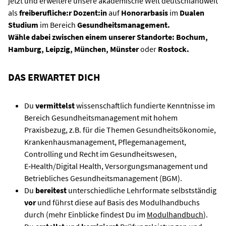
jetzt und erweitere unsere akademische Welt deutschlandweit
als
freiberufliche:r Dozent:in
auf
Honorarbasis
im
Dualen
Studium
im Bereich
Gesundheitsmanagement.
Wähle dabei zwischen einem unserer Standorte:
Bochum,
Hamburg, Leipzig, München, Münster
oder
Rostock.
DAS ERWARTET DICH
Du
vermittelst
wissenschaftlich fundierte Kenntnisse im
Bereich Gesundheitsmanagement mit hohem
Praxisbezug, z.B. für die Themen Gesundheitsökonomie,
Krankenhausmanagement, Pflegemanagement,
Controlling und Recht im Gesundheitswesen,
E‑Health/Digital Health, Versorgungsmanagement und
Betriebliches Gesundheitsmanagement (BGM).
Du
bereitest
unterschiedliche Lehrformate selbstständig
vor
und führst diese auf Basis des Modulhandbuchs
durch (mehr Einblicke findest Du im
Modulhandbuch
).