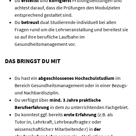
Du
erstellst
und
korrigierst
Prüfungsleistungen und
achtest darauf, dass die Prüfungen den Modulzielen
entsprechend gestaltet sind.
Du
betreust
dual Studierende individuell bei allen
Fragen rund um die Lehrveranstaltung und bereitest sie
so auf ihre berufliche Laufbahn im
Gesundheitsmanagement vor.
DAS BRINGST DU MIT
Du hast ein
abgeschlossenes Hochschulstudium
im
Bereich Gesundheitsmanagement oder in einer Bezugs-
und Nachbardisziplin.
Du verfügst über
mind. 3 Jahre praktische
Berufserfahrung
in dem zu unterrichtenden Fachgebiet.
Du konntest ggf. bereits
erste Erfahrung
(z.B. als
Tutor:in, Lehrkraft, Lehrbeauftragte:r oder
wissenschaftliche:r Mitarbeitende:r) in
der