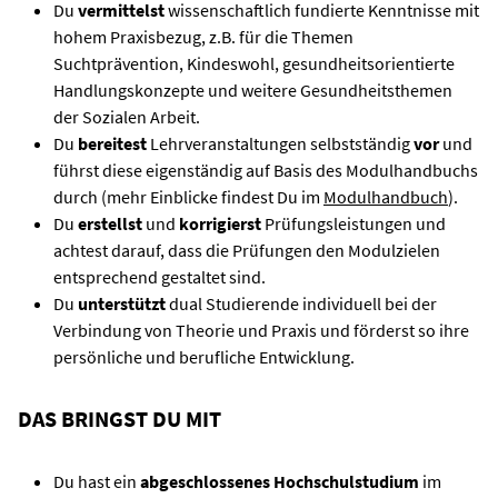
Du
vermittelst
wissenschaftlich fundierte Kenntnisse mit
hohem Praxisbezug, z.B. für die Themen
Suchtprävention, Kindeswohl, gesundheitsorientierte
Handlungskonzepte und weitere Gesundheitsthemen
der Sozialen Arbeit.
Du
bereitest
Lehrveranstaltungen selbstständig
vor
und
führst diese eigenständig auf Basis des Modulhandbuchs
durch (mehr Einblicke findest Du im
Modulhandbuch
).
Du
erstellst
und
korrigierst
Prüfungsleistungen und
achtest darauf, dass die Prüfungen den Modulzielen
entsprechend gestaltet sind.
Du
unterstützt
dual Studierende individuell bei der
Verbindung von Theorie und Praxis und förderst so ihre
persönliche und berufliche Entwicklung.
DAS BRINGST DU MIT
Du hast ein
abgeschlossenes Hochschulstudium
im