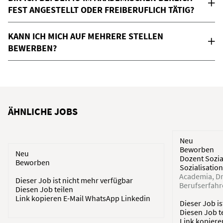
FEST ANGESTELLT ODER FREIBERUFLICH TÄTIG?
KANN ICH MICH AUF MEHRERE STELLEN
BEWERBEN?
ÄHNLICHE JOBS
Neu
Beworben
Neu
Dozent Sozia
Beworben
Sozialisatio
Academia
D
Dieser Job ist nicht mehr verfügbar
Berufserfah
Diesen Job teilen
Link kopieren
E-Mail
WhatsApp
Linkedin
Dieser Job i
Diesen Job t
Link kopier