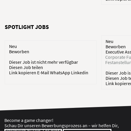
SPOTLIGHT JOBS
Neu
Neu
Beworben
Beworben
Executive As
Corporate Fu
Dieser Job ist nicht mehr verfügbar
Festanstellu
Diesen Job teilen
Link kopieren
E-Mail
WhatsApp
Linkedin
Dieser Job i
Diesen Job t
Link kopier
Become a game changer!
Schau Dir unseren Bewerbungsprozess an – wir helfen Dir,
erfolgreich zu sein. Los geht’s!