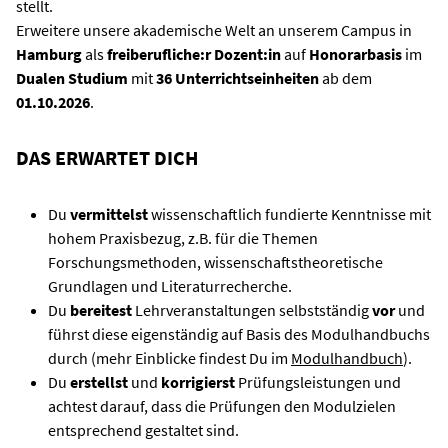
stellt.
Erweitere unsere akademische Welt an unserem Campus in
Hamburg
als
freiberufliche:r Dozent:in
auf
Honorarbasis
im
Dualen Studium
mit
36 Unterrichtseinheiten
ab dem
01.10.2026
.
DAS ERWARTET DICH
Du
vermittelst
wissenschaftlich fundierte Kenntnisse mit
hohem Praxisbezug, z.B. für die Themen
Forschungsmethoden, wissenschaftstheoretische
Grundlagen und Literaturrecherche.
Du
bereitest
Lehrveranstaltungen selbstständig
vor
und
führst diese eigenständig auf Basis des Modulhandbuchs
durch (mehr Einblicke findest Du im
Modulhandbuch
).
Du
erstellst
und
korrigierst
Prüfungsleistungen und
achtest darauf, dass die Prüfungen den Modulzielen
entsprechend gestaltet sind.