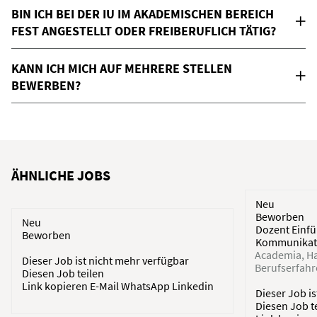
BIN ICH BEI DER IU IM AKADEMISCHEN BEREICH
FEST ANGESTELLT ODER FREIBERUFLICH TÄTIG?
KANN ICH MICH AUF MEHRERE STELLEN
BEWERBEN?
ÄHNLICHE JOBS
Neu
Beworben
Neu
Dozent Einfü
Beworben
Kommunikati
Academia
H
Dieser Job ist nicht mehr verfügbar
Berufserfah
Diesen Job teilen
Link kopieren
E-Mail
WhatsApp
Linkedin
Dieser Job i
Diesen Job t