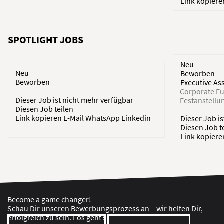
Link kopier
SPOTLIGHT JOBS
Neu
Neu
Beworben
Beworben
Executive As
Corporate Fu
Dieser Job ist nicht mehr verfügbar
Festanstellu
Diesen Job teilen
Link kopieren
E-Mail
WhatsApp
Linkedin
Dieser Job i
Diesen Job t
Link kopier
Become a game changer!
Schau Dir unseren Bewerbungsprozess an – wir helfen Dir,
erfolgreich zu sein. Los geht’s!