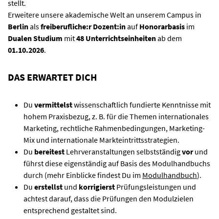
stellt.
Erweitere unsere akademische Welt an unserem Campus in
Berlin
als
freiberufliche:r Dozent:in
auf
Honorarbasis
im
Dualen Studium
mit
48
Unterrichtseinheiten
ab dem
01.10.2026
.
DAS ERWARTET DICH
Du
vermittelst
wissenschaftlich fundierte Kenntnisse mit
hohem Praxisbezug, z. B. für die Themen internationales
Marketing, rechtliche Rahmenbedingungen, Marketing-
Mix und internationale Markteintrittsstrategien.
Du
bereitest
Lehrveranstaltungen selbstständig
vor
und
führst diese eigenständig auf Basis des Modulhandbuchs
durch (mehr Einblicke findest Du im
Modulhandbuch
).
Du
erstellst
und
korrigierst
Prüfungsleistungen und
achtest darauf, dass die Prüfungen den Modulzielen
entsprechend gestaltet sind.