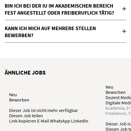
BIN ICH BEI DER IU IM AKADEMISCHEN BEREICH
FEST ANGESTELLT ODER FREIBERUFLICH TÄTIG?
KANN ICH MICH AUF MEHRERE STELLEN
BEWERBEN?
ÄHNLICHE JOBS
Neu
Beworben
Neu
Dozent Medie
Beworben
Digitale Med
Academia
Fr
Dieser Job ist nicht mehr verfügbar
Freelancer
T
Diesen Job teilen
Link kopieren
E-Mail
WhatsApp
Linkedin
Dieser Job i
Diesen Job t