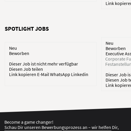
Link kopier
SPOTLIGHT JOBS
Neu
Neu
Beworben
Beworben
Executive As
Corporate Fu
Dieser Job ist nicht mehr verfügbar
Festanstellu
Diesen Job teilen
Link kopieren
E-Mail
WhatsApp
Linkedin
Dieser Job i
Diesen Job t
Link kopier
Become a game changer!
Schau Dir unseren Bewerbungsprozess an – wir helfen Dir,