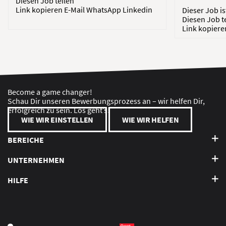
Diesen Job teilen
Link kopieren
E-Mail
WhatsApp
Linkedin
Dieser Job i
Diesen Job t
Link kopier
Become a game changer!
Schau Dir unseren Bewerbungsprozess an – wir helfen Dir,
erfolgreich zu sein. Los geht’s!
WIE WIR EINSTELLEN
WIE WIR HELFEN
BEREICHE
UNTERNEHMEN
HILFE