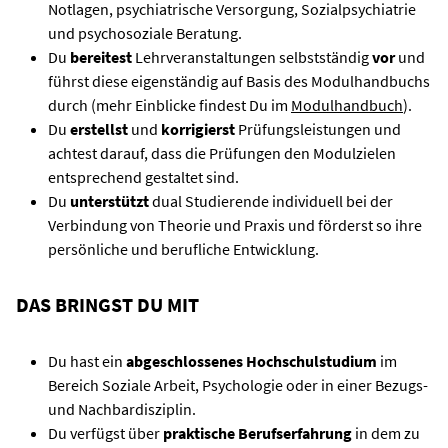
Notlagen, psychiatrische Versorgung, Sozialpsychiatrie
und psychosoziale Beratung.
Du
bereitest
Lehrveranstaltungen selbstständig
vor
und
führst diese eigenständig auf Basis des Modulhandbuchs
durch (mehr Einblicke findest Du im
Modulhandbuch
).
Du
erstellst
und
korrigierst
Prüfungsleistungen und
achtest darauf, dass die Prüfungen den Modulzielen
entsprechend gestaltet sind.
Du
unterstützt
dual Studierende individuell bei der
Verbindung von Theorie und Praxis und förderst so ihre
persönliche und berufliche Entwicklung.
DAS BRINGST DU MIT
Du hast ein
abgeschlossenes Hochschulstudium
im
Bereich Soziale Arbeit, Psychologie oder in einer Bezugs-
und Nachbardisziplin.
Du verfügst über
praktische Berufserfahrung
in dem zu