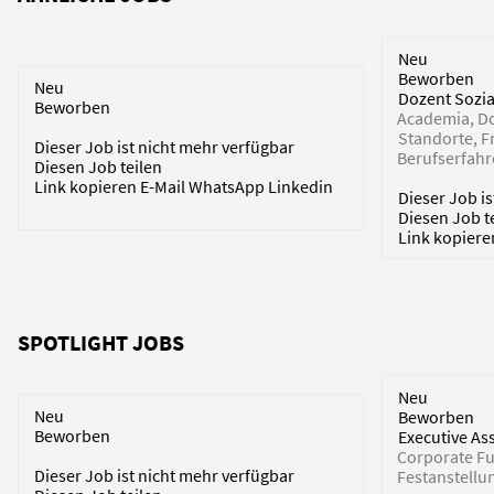
Neu
Beworben
Neu
Dozent Sozia
Beworben
Academia
Do
Standorte
F
Dieser Job ist nicht mehr verfügbar
Berufserfah
Diesen Job teilen
Link kopieren
E-Mail
WhatsApp
Linkedin
Dieser Job i
Diesen Job t
Link kopier
SPOTLIGHT JOBS
Neu
Neu
Beworben
Beworben
Executive As
Corporate Fu
Dieser Job ist nicht mehr verfügbar
Festanstellu