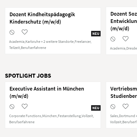
Dozent Soz
Dozent Kindheitspädagogik
Entwicklun
Kinderschutz (m/w/d)
(m/w/d)
NEU
Academia
Karlsruhe + 2 weitere Standorte
Freelancer
Teilzeit
Berufserfahrene
Academia
Dresd
SPOTLIGHT JOBS
Executive Assistant in München
Vertriebsm
(m/w/d)
Studienber
NEU
Corporate Functions
München
Festanstellung
Vollzeit
Sales
Dortmund +
Berufserfahrene
Vollzeit
Berufser