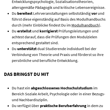
Entwicklungspsychologie, Sozialisationstheorien,
altersgemäße Pädagogik und kritische Lebensereignisse.
Du
bereitest
Lehrveranstaltungen selbstständig
vor
und
führst diese eigenständig auf Basis des Modulhandbuchs
durch (mehr Einblicke findest Du im
Modulhandbuch
).
Du
erstellst
und
korrigierst
Prüfungsleistungen und
achtest darauf, dass die Prüfungen den Modulzielen
entsprechend gestaltet sind.
Du
unterstützt
dual Studierende individuell bei der
Verbindung von Theorie und Praxis und förderst so ihre
persönliche und berufliche Entwicklung.
DAS BRINGST DU MIT
Du hast ein
abgeschlossenes Hochschulstudium
im
Bereich Soziale Arbeit, Psychologie oder in einer Bezugs-
und Nachbardisziplin.
Du verfügst über
praktische Berufserfahrung
in dem zu