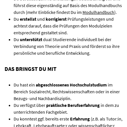
führst diese eigenständig auf Basis des Modulhandbuchs
durch (mehr Einblicke findest Du im
Modulhandbuch
).
Du
erstellst
und
korrigierst
Prüfungsleistungen und
achtest darauf, dass die Prüfungen den Modulzielen
entsprechend gestaltet sind.
Du
unterstützt
dual Studierende individuell bei der
Verbindung von Theorie und Praxis und förderst so ihre
persönliche und berufliche Entwicklung.
DAS BRINGST DU MIT
Du hast ein
abgeschlossenes Hochschulstudium
im
Bereich Sozialrecht, Rechtswissenschaften oder in einer
Bezugs- und Nachbardisziplin.
Du verfügst über
praktische Berufserfahrung
in dem zu
unterrichtenden Fachgebiet.
Du konntest ggf. bereits erste
Erfahrung
(z.B. als Tutor:in,
Lehrkraft, Lehrbeauftragte:r oder wissenschaftliche:r