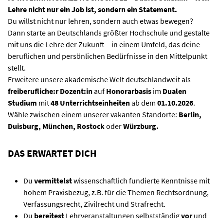
Lehre nicht nur ein Job ist, sondern ein Statement.
Du willst nicht nur lehren, sondern auch etwas bewegen?
Dann starte an Deutschlands größter Hochschule und gestalte
mit uns die Lehre der Zukunft – in einem Umfeld, das deine
beruflichen und persönlichen Bedürfnisse in den Mittelpunkt
stellt.
Erweitere unsere akademische Welt deutschlandweit als
freiberufliche:r Dozent:in
auf
Honorarbasis
im
Dualen
Studium
mit
48 Unterrichtseinheiten
ab dem
01.10.2026
.
Wähle zwischen einem unserer vakanten Standorte:
Berlin,
Duisburg, München, Rostock
oder
Würzburg.
DAS ERWARTET DICH
Du
vermittelst
wissenschaftlich fundierte Kenntnisse mit
hohem Praxisbezug, z.B. für die Themen Rechtsordnung,
Verfassungsrecht, Zivilrecht und Strafrecht.
Du
bereitest
Lehrveranstaltungen selbstständig
vor
und