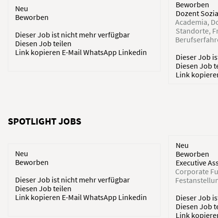
Beworben
Neu
Dozent Sozia
Beworben
Academia
Do
Standorte
F
Dieser Job ist nicht mehr verfügbar
Berufserfah
Diesen Job teilen
Link kopieren
E-Mail
WhatsApp
Linkedin
Dieser Job i
Diesen Job t
Link kopier
SPOTLIGHT JOBS
Neu
Neu
Beworben
Beworben
Executive As
Corporate Fu
Dieser Job ist nicht mehr verfügbar
Festanstellu
Diesen Job teilen
Link kopieren
E-Mail
WhatsApp
Linkedin
Dieser Job i
Diesen Job t
Link kopier