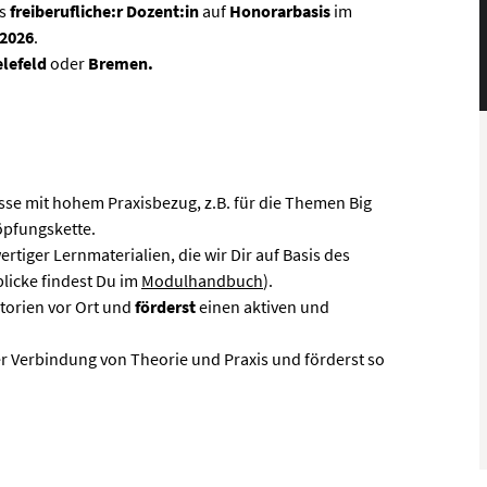
ls
freiberufliche:r Dozent:in
auf
Honorarbasis
im
.2026
.
elefeld
oder
Bremen
.
sse mit hohem Praxisbezug, z.B. für die Themen Big
öpfungskette.
iger Lernmaterialien, die wir Dir auf Basis des
licke findest Du im
Modulhandbuch
).
torien vor Ort und
förderst
einen aktiven und
er Verbindung von Theorie und Praxis und förderst so