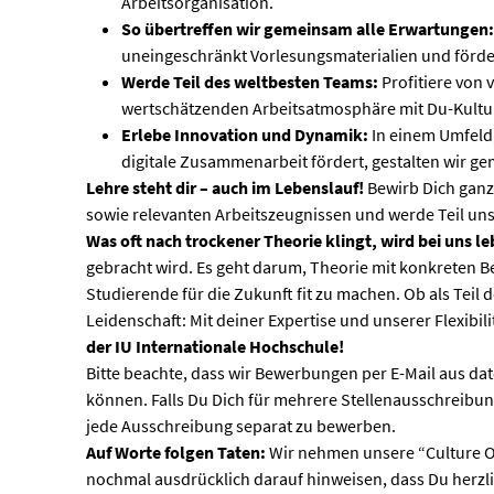
Arbeitsorganisation.
So übertreffen wir gemeinsam alle Erwartungen
uneingeschränkt Vorlesungsmaterialien und förde
Werde Teil des weltbesten Teams:
Profitiere von 
wertschätzenden Arbeitsatmosphäre mit Du-Kultu
Erlebe Innovation und Dynamik:
In einem Umfeld,
digitale Zusammenarbeit fördert, gestalten wir g
Lehre steht dir – auch im Lebenslauf!
Bewirb Dich ganz
sowie relevanten Arbeitszeugnissen und werde Teil unse
Was oft nach trockener Theorie klingt, wird bei uns l
gebracht wird. Es geht darum, Theorie mit konkreten B
Studierende für die Zukunft fit zu machen. Ob als Tei
Leidenschaft: Mit deiner Expertise und unserer Flexibili
der IU Internationale Hochschule!
Bitte beachte, dass wir Bewerbungen per E-Mail aus d
können. Falls Du Dich für mehrere Stellenausschreibung
jede Ausschreibung separat zu bewerben.
Auf Worte folgen Taten:
Wir nehmen unsere “Culture Of
nochmal ausdrücklich darauf hinweisen, dass Du herzl