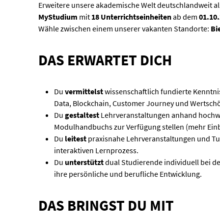
Erweitere unsere akademische Welt deutschlandweit a
MyStudium
mit
18 Unterrichtseinheiten
ab dem
01.10
Wähle zwischen einem unserer vakanten Standorte:
Bi
DAS ERWARTET DICH
Du
vermittelst
wissenschaftlich fundierte Kenntni
Data, Blockchain, Customer Journey und Wertsch
Du
gestaltest
Lehrveranstaltungen anhand hochwert
Modulhandbuchs zur Verfügung stellen (mehr Einb
Du
leitest
praxisnahe Lehrveranstaltungen und Tu
interaktiven Lernprozess.
Du
unterstützt
dual Studierende individuell bei d
ihre persönliche und berufliche Entwicklung.
DAS BRINGST DU MIT