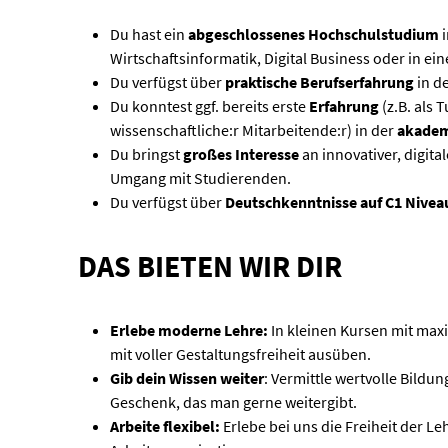
Du hast ein
abgeschlossenes Hochschulstudium
i
Wirtschaftsinformatik, Digital Business oder in ei
Du verfügst über
praktische Berufserfahrung
in d
Du konntest ggf. bereits erste
Erfahrung
(z.B. als 
wissenschaftliche:r Mitarbeitende:r) in der
akadem
Du bringst
großes Interesse
an innovativer, digit
Umgang mit Studierenden.
Du verfügst über
Deutschkenntnisse auf C1 Nivea
DAS BIETEN WIR DIR
Erlebe moderne Lehre:
In kleinen Kursen mit max
mit voller Gestaltungsfreiheit ausüben.
Gib dein Wissen weiter
: Vermittle wertvolle Bild
Geschenk, das man gerne weitergibt.
Arbeite flexibel:
Erlebe bei uns die Freiheit der Le