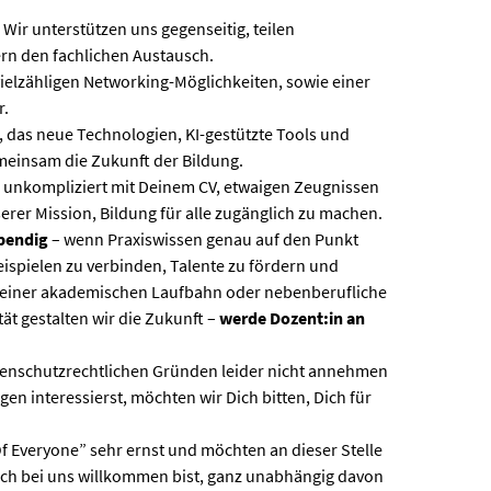
:
Wir unterstützen uns gegenseitig, teilen
rn den fachlichen Austausch.
vielzähligen Networking-Möglichkeiten, sowie einer
r.
 das neue Technologien, KI-gestützte Tools und
emeinsam die Zukunft der Bildung.
 unkompliziert mit Deinem CV, etwaigen Zeugnissen
rer Mission, Bildung für alle zugänglich zu machen.
ebendig
– wenn Praxiswissen genau auf den Punkt
eispielen zu verbinden, Talente zu fördern und
l deiner akademischen Laufbahn oder nebenberufliche
tät gestalten wir die Zukunft –
werde Dozent:in an
atenschutzrechtlichen Gründen leider nicht annehmen
en interessierst, möchten wir Dich bitten, Dich für
 Everyone” sehr ernst und möchten an dieser Stelle
ich bei uns willkommen bist, ganz unabhängig davon