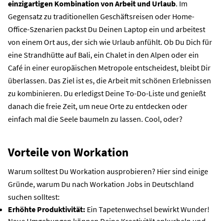
einzigartigen Kombination von Arbeit und Urlaub
.
Im
Gegensatz zu traditionellen Geschäftsreisen oder Home-
Office-Szenarien packst
D
u
D
einen Laptop ein und arbeitest
von einem Ort aus, der sich wie Urlaub anfühlt. Ob
D
u
D
ich für
eine Strandhütte auf Bali, ein Chalet in den Alpen oder ein
Café in einer europäischen Metropole entscheidest, bleibt
D
ir
überlassen. Das Ziel ist es, die Arbeit mit schönen Erlebnissen
zu kombinieren. Du erledigst
D
eine To-Do-Liste und genießt
danach die freie Zeit, um neue Orte zu entdecken oder
einfach mal die Seele baumeln zu lassen.
Cool
, oder?
Vorteile von Workation
Warum solltest Du Workation ausprobieren?
Hier sind einige
Gründe,
warum Du nach
Workation
Jobs
in Deutschland
suchen
solltest:
Erhöhte Produktivität:
Ein Tapetenwechsel bewirkt Wunder!