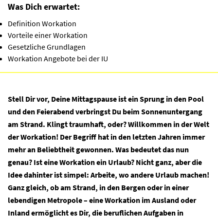
Was Dich erwartet:
Definition Workation
Vorteile einer Workation
Gesetzliche Grundlagen
Workation Angebote bei der IU
Stell
D
ir vor,
Deine Mittagspause ist ein Sprung in
den Pool
und den Feierabend verb
r
ingst Du
beim Sonnenuntergang
am Strand
. Klingt traumhaft, oder? Willkommen in der Welt
der
Workation
!
Der Begriff hat in den letzten Jahren immer
mehr an Beliebtheit gewonnen.
W
as bedeutet das nun
genau? Ist eine
Workation
ein
Urlaub
?
Nicht ganz,
aber
d
ie
Idee dahinter ist simpel: Arbeite, wo andere
Urlaub
machen!
Ganz gleich, ob am Strand, in den Bergen oder in einer
lebendigen Metropole –
eine
Workation
im Ausland
oder
Inland
ermöglicht es
Dir
, die beruflichen Aufgaben in